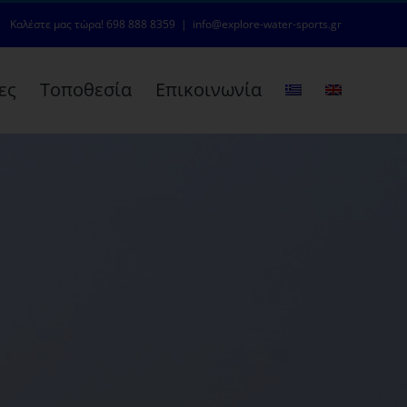
Καλέστε μας τώρα! 698 888 8359
|
info@explore-water-sports.gr
ες
Τοποθεσία
Επικοινωνία