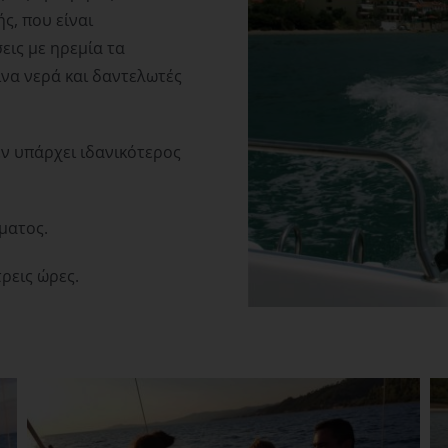
ς, που είναι
ις με ηρεμία τα
να νερά και δαντελωτές
εν υπάρχει ιδανικότερος
ματος.
τρεις ώρες.