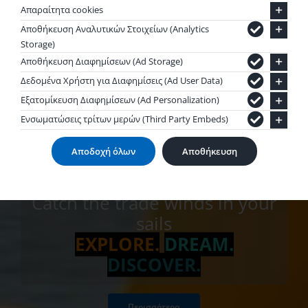
Απαραίτητα cookies
Αποθήκευση Αναλυτικών Στοιχείων (Analytics
Storage)
Αποθήκευση Διαφημίσεων (Ad Storage)
Δεδομένα Χρήστη για Διαφημίσεις (Ad User Data)
Εξατομίκευση Διαφημίσεων (Ad Personalization)
Θαλάσσιο
Ενσωματώσεις τρίτων μερών (Third Party Embeds)
ποδήλατο
Αποδοχή όλων
Αποθήκευση
Catch the trade winds in your
sails
EXPLORE.
DREAM.
DISCOVER.
Περισσότερα